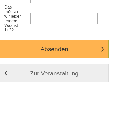
Das
müssen
wir leider
fragen:
Was ist
1+3?
Zur Veranstaltung
© 2009-2026
Cortex Media GmbH Ulm
Impressum
|
Kontakt
|
AGB
Weitere Infos zu Cortex Tickets
Desktop Ansicht